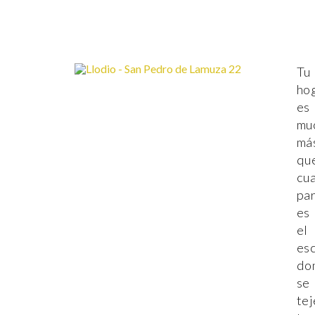
Tu
ho
es
mu
má
qu
cu
pa
es
el
es
do
se
tej