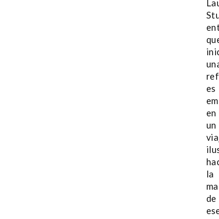
La
Stu
en
qu
ini
un
re
es
em
en
un
via
il
ha
la
ma
de
es