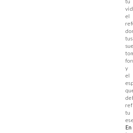
tu
vid
el
ref
do
tus
su
to
fo
y
el
es
qu
de
ref
tu
ese
En