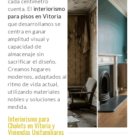
cada centímetro
cuenta. El
interiorismo
para pisos en Vitoria
que desarrollamos se
centra en ganar
amplitud visual y
capacidad de
almacenaje sin
sacrificar el diseño.
Creamos hogares
modernos, adaptados al
ritmo de vida actual,
utilizando materiales
nobles y soluciones a
medida.
Interiorismo para
Chalets en Vitoria y
Viviendas Unifamiliares