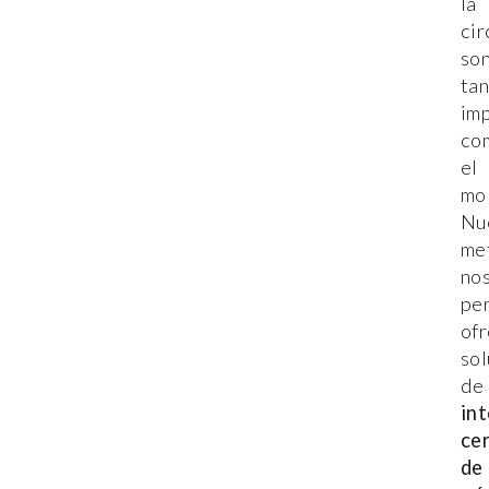
la
cir
so
ta
im
co
el
mob
Nu
me
no
pe
of
sol
de
int
ce
de