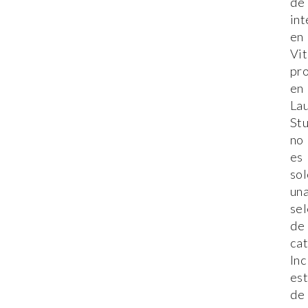
de
int
en
Vit
pro
en
La
St
no
es
sol
un
se
de
cat
Inc
es
de