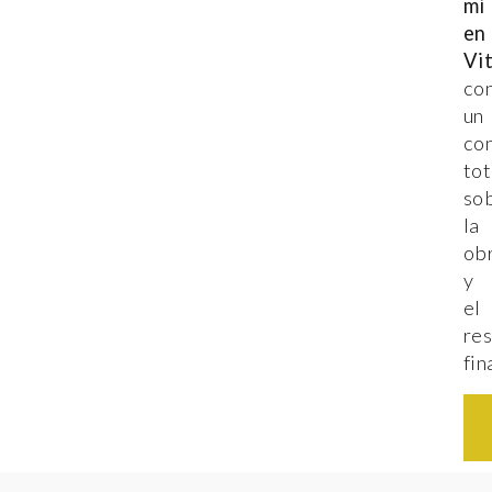
mí
en
Vi
co
un
con
tot
so
la
ob
y
el
re
fin