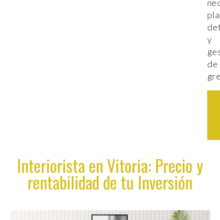
ne
pla
de
y
ge
de
gr
Interiorista en Vitoria: Precio y
rentabilidad de tu Inversión