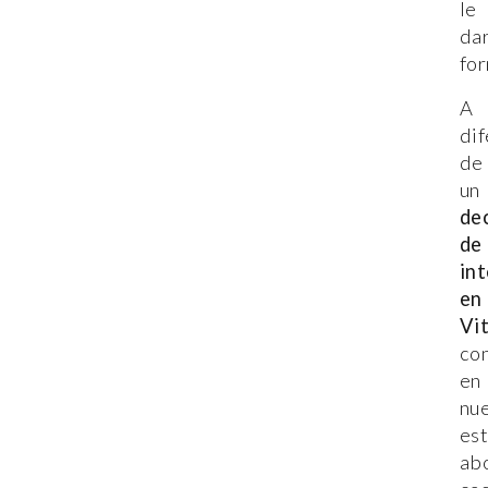
le
da
for
A
dif
de
un
de
de
int
en
Vi
con
en
nu
es
ab