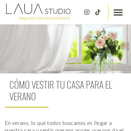
CONOCE LAUA ST
CÓMO VESTIR TU CASA PARA EL
VERANO
En verano, lo que todos buscamos es llegar a
nuestra casa y sentir que nos acoge, que nos da el