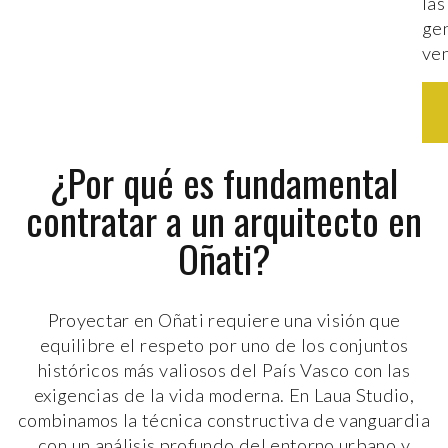
las
ge
ven
¿Por qué es fundamental
contratar a un arquitecto en
Oñati?
Proyectar en Oñati requiere una visión que
equilibre el respeto por uno de los conjuntos
históricos más valiosos del País Vasco con las
exigencias de la vida moderna. En Laua Studio,
combinamos la técnica constructiva de vanguardia
con un análisis profundo del entorno urbano y