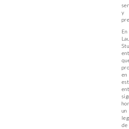
sen
y
pre
En
La
Stu
en
qu
pr
en
es
en
sig
ho
un
le
de